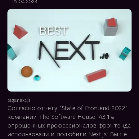
25.04.2023
tags:
next.js
Согласно отчету "State of Frontend 2022"
компании The Software House, 43,1%
опрошенных профессионалов фронтенда
использовали и полюбили Next.js. Вы не