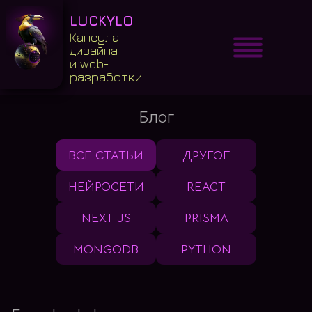
LUCKYLO
Капсула
дизайна
и web-
разработки
Блог
ВСЕ СТАТЬИ
ДРУГОЕ
НЕЙРОСЕТИ
REACT
NEXT JS
PRISMA
MONGODB
PYTHON