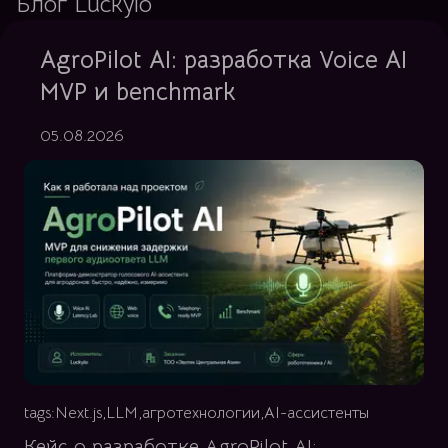
Блог Luckylo
AgroPilot AI: разработка Voice AI
MVP и benchmark
05.08.2026
tags:
Next.js
,
LLM
,
агротехнологии
,
AI-ассистенты
Кейс о разработке AgroPilot AI: