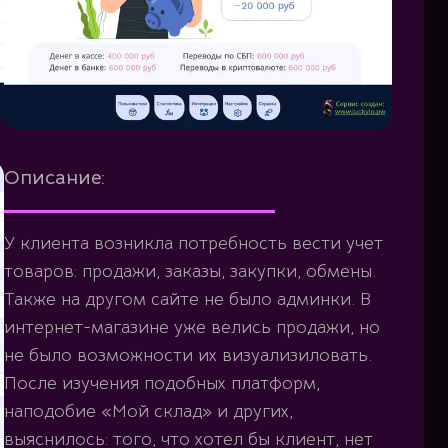
Описание:
У клиента возникла потребность вести учет
товаров: продажи, заказы, закупки, обмены.
Также на другом сайте не было админки. В
интернет-магазине уже велись продажи, но
не было возможности их визуализиловать.
После изучения подобных платформ,
наподобие «Мой склад» и других,
выяснилось: того, что хотел бы клиент, нет