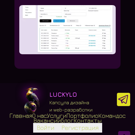
LUCKYLO
Капсула дизайна
и web-разработки
Главная
О нас
Услуги
Портфолио
Командос
Вакансии
Блог
Контакты
Войти
Регистрация